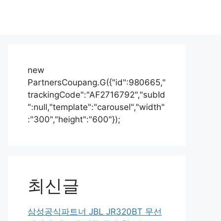
new
PartnersCoupang.G({"id":980665,"
trackingCode":"AF2716792","subId
":null,"template":"carousel","width"
:"300","height":"600"});
최신글
삼성공식파트너 JBL JR320BT 무선