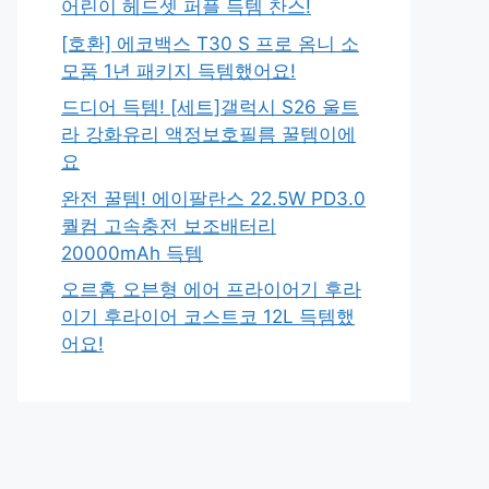
어린이 헤드셋 퍼플 득템 찬스!
[호환] 에코백스 T30 S 프로 옴니 소
모품 1년 패키지 득템했어요!
드디어 득템! [세트]갤럭시 S26 울트
라 강화유리 액정보호필름 꿀템이에
요
완전 꿀템! 에이팔란스 22.5W PD3.0
퀄컴 고속충전 보조배터리
20000mAh 득템
오르홈 오븐형 에어 프라이어기 후라
이기 후라이어 코스트코 12L 득템했
어요!