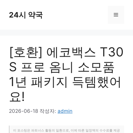
컨
텐
24시 약국
메
츠
로
뉴
건
너
[호환] 에코백스 T30
뛰
기
S 프로 옴니 소모품
1년 패키지 득템했어
요!
2026-06-18
작성자:
admin
이 포스팅은 파트너스 활동의 일환으로, 이에 따른 일정액의 수수료를 제공