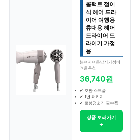
콤팩트 접이
식 헤어 드라
이어 여행용
휴대용 헤어
드라이어 드
라이기 가정
용
봄여자여름남자가성비
겨울추천
36,740원
✔ 호환 소모품
✔ 1년 패키지
✔ 로봇청소기 필수품
상품 보러가기
→