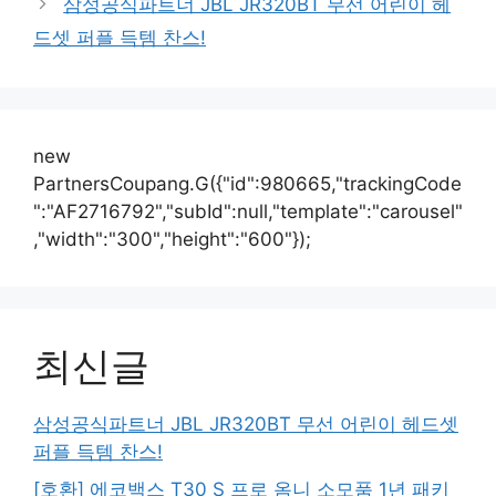
삼성공식파트너 JBL JR320BT 무선 어린이 헤
드셋 퍼플 득템 찬스!
new
PartnersCoupang.G({"id":980665,"trackingCode
":"AF2716792","subId":null,"template":"carousel"
,"width":"300","height":"600"});
최신글
삼성공식파트너 JBL JR320BT 무선 어린이 헤드셋
퍼플 득템 찬스!
[호환] 에코백스 T30 S 프로 옴니 소모품 1년 패키