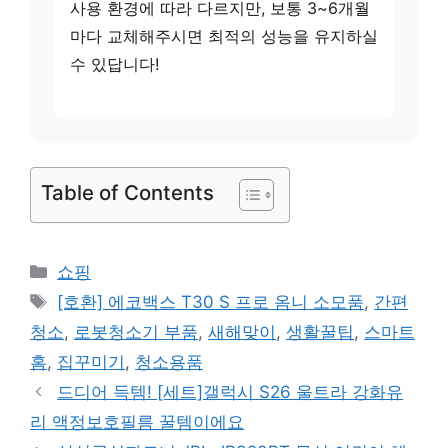
사용 환경에 따라 다르지만, 보통 3~6개월
마다 교체해주시면 최적의 성능을 유지하실
수 있답니다!
Table of Contents
카
쇼핑
테
태
[호환] 에코백스 T30 S 프로 옴니 소모품
,
간편
고
그
청소
,
로봇청소기 부품
,
새해맞이
,
생활꿀팁
,
스마트
리
홈
,
집꾸미기
,
청소용품
드디어 득템! [세트]갤럭시 S26 울트라 강화유
리 액정보호필름 꿀템이에요