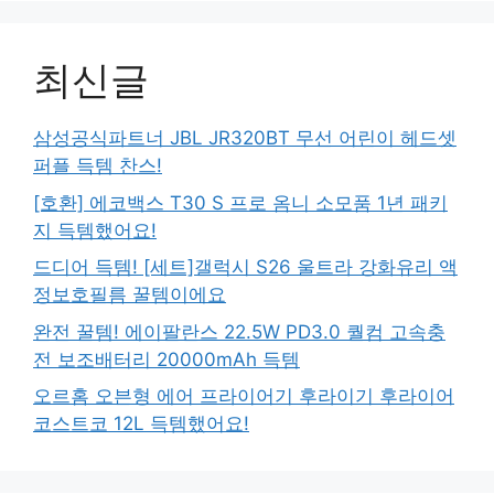
최신글
삼성공식파트너 JBL JR320BT 무선 어린이 헤드셋
퍼플 득템 찬스!
[호환] 에코백스 T30 S 프로 옴니 소모품 1년 패키
지 득템했어요!
드디어 득템! [세트]갤럭시 S26 울트라 강화유리 액
정보호필름 꿀템이에요
완전 꿀템! 에이팔란스 22.5W PD3.0 퀄컴 고속충
전 보조배터리 20000mAh 득템
오르홈 오븐형 에어 프라이어기 후라이기 후라이어
코스트코 12L 득템했어요!