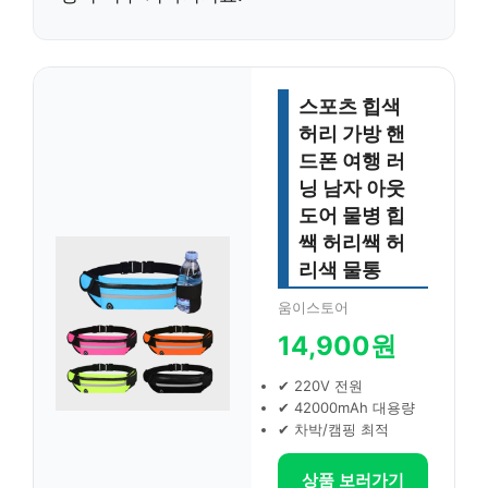
스포츠 힙색
허리 가방 핸
드폰 여행 러
닝 남자 아웃
도어 물병 힙
쌕 허리쌕 허
리색 물통
움이스토어
14,900원
✔ 220V 전원
✔ 42000mAh 대용량
✔ 차박/캠핑 최적
상품 보러가기