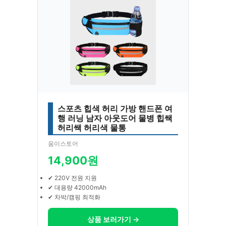
스포츠 힙색 허리 가방 핸드폰 여
행 러닝 남자 아웃도어 물병 힙쌕
허리쌕 허리색 물통
움이스토어
14,900원
✔ 220V 전원 지원
✔ 대용량 42000mAh
✔ 차박/캠핑 최적화
상품 보러가기 →