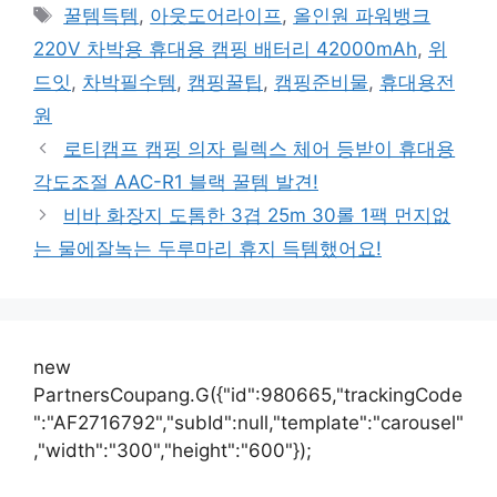
테
태
꿀템득템
,
아웃도어라이프
,
올인원 파워뱅크
고
그
220V 차박용 휴대용 캠핑 배터리 42000mAh
,
위
리
드잇
,
차박필수템
,
캠핑꿀팁
,
캠핑준비물
,
휴대용전
원
로티캠프 캠핑 의자 릴렉스 체어 등받이 휴대용
각도조절 AAC-R1 블랙 꿀템 발견!
비바 화장지 도톰한 3겹 25m 30롤 1팩 먼지없
는 물에잘녹는 두루마리 휴지 득템했어요!
new
PartnersCoupang.G({"id":980665,"trackingCode
":"AF2716792","subId":null,"template":"carousel"
,"width":"300","height":"600"});