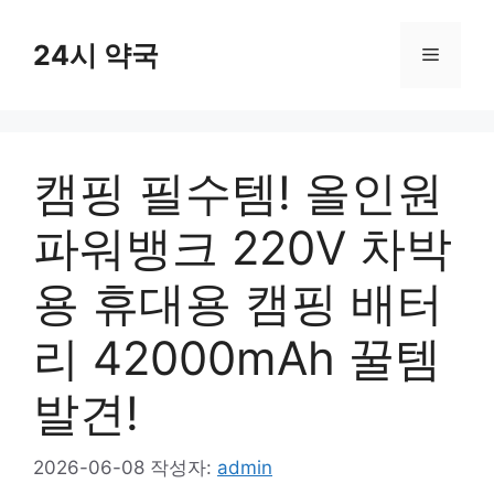
컨
텐
24시 약국
메
츠
로
뉴
건
너
캠핑 필수템! 올인원
뛰
기
파워뱅크 220V 차박
용 휴대용 캠핑 배터
리 42000mAh 꿀템
발견!
2026-06-08
작성자:
admin