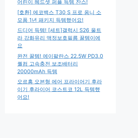
어린이 헤드셋 퍼플 득템 찬스!
[호환] 에코백스 T30 S 프로 옴니 소
모품 1년 패키지 득템했어요!
드디어 득템! [세트]갤럭시 S26 울트
라 강화유리 액정보호필름 꿀템이에
요
완전 꿀템! 에이팔란스 22.5W PD3.0
퀄컴 고속충전 보조배터리
20000mAh 득템
오르홈 오븐형 에어 프라이어기 후라
이기 후라이어 코스트코 12L 득템했
어요!