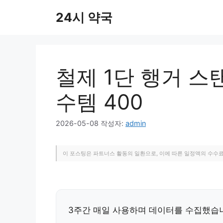
컨
24시 약국
텐
츠
로
건
너
철제 1단 행거 스
뛰
기
수템 400
2026-05-08
작성자:
admin
이 포스팅은 파트너스 활동의 일환으로, 이에 따른 일정액의 수수
3주간 매일 사용하며 데이터를 수집했습