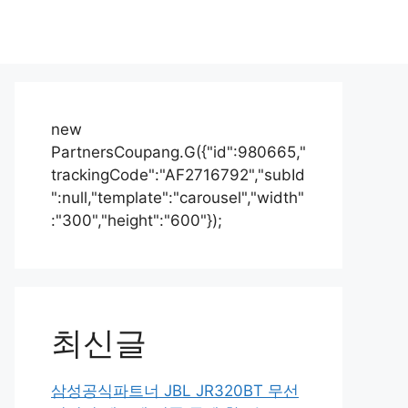
new
PartnersCoupang.G({"id":980665,"
trackingCode":"AF2716792","subId
":null,"template":"carousel","width"
:"300","height":"600"});
최신글
삼성공식파트너 JBL JR320BT 무선