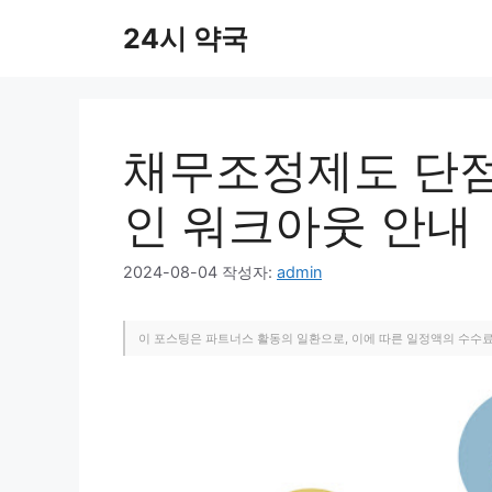
컨
24시 약국
텐
츠
로
건
너
채무조정제도 단점
뛰
기
인 워크아웃 안내
2024-08-04
작성자:
admin
이 포스팅은 파트너스 활동의 일환으로, 이에 따른 일정액의 수수