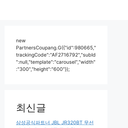
new
PartnersCoupang.G({"id":980665,"
trackingCode":"AF2716792","subId
":null,"template":"carousel","width"
:"300","height":"600"});
최신글
삼성공식파트너 JBL JR320BT 무선