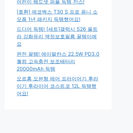
어린이 헤드셋 퍼플 득템 찬스!
[호환] 에코백스 T30 S 프로 옴니 소
모품 1년 패키지 득템했어요!
드디어 득템! [세트]갤럭시 S26 울트
라 강화유리 액정보호필름 꿀템이에
요
완전 꿀템! 에이팔란스 22.5W PD3.0
퀄컴 고속충전 보조배터리
20000mAh 득템
오르홈 오븐형 에어 프라이어기 후라
이기 후라이어 코스트코 12L 득템했
어요!