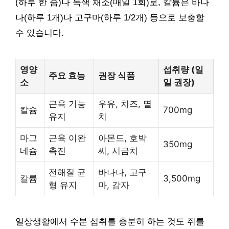
(하루 한 줌)나 녹색 채소(매일 1회)로, 칼륨은 바나
나(하루 1개)나 고구마(하루 1/2개) 등으로 보충할
수 있습니다.
영양
섭취량 (일
주요 효능
권장 식품
소
일 권장)
근육 기능
우유, 치즈, 멸
칼슘
700mg
유지
치
마그
근육 이완
아몬드, 호박
350mg
네슘
촉진
씨, 시금치
전해질 균
바나나, 고구
칼륨
3,500mg
형 유지
마, 감자
일상생활에서 수분 섭취를 충분히 하는 것도 쥐를