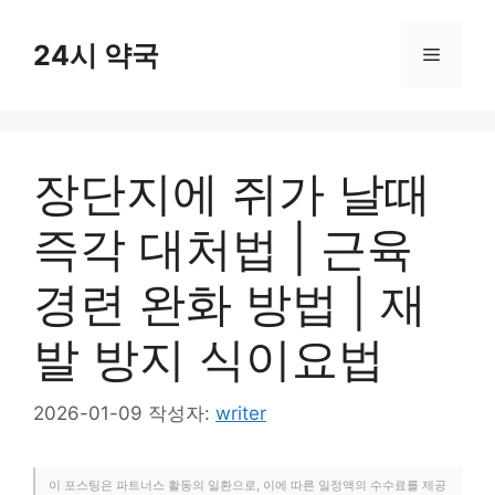
컨
텐
24시 약국
메
츠
로
뉴
건
너
장단지에 쥐가 날때
뛰
기
즉각 대처법 | 근육
경련 완화 방법 | 재
발 방지 식이요법
2026-01-09
작성자:
writer
이 포스팅은 파트너스 활동의 일환으로, 이에 따른 일정액의 수수료를 제공