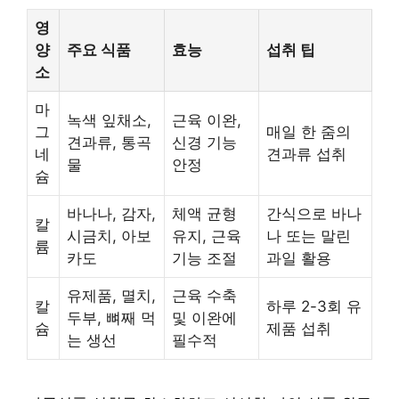
영
양
주요 식품
효능
섭취 팁
소
마
녹색 잎채소,
근육 이완,
그
매일 한 줌의
견과류, 통곡
신경 기능
네
견과류 섭취
물
안정
슘
바나나, 감자,
체액 균형
간식으로 바나
칼
시금치, 아보
유지, 근육
나 또는 말린
륨
카도
기능 조절
과일 활용
유제품, 멸치,
근육 수축
칼
하루 2-3회 유
두부, 뼈째 먹
및 이완에
슘
제품 섭취
는 생선
필수적