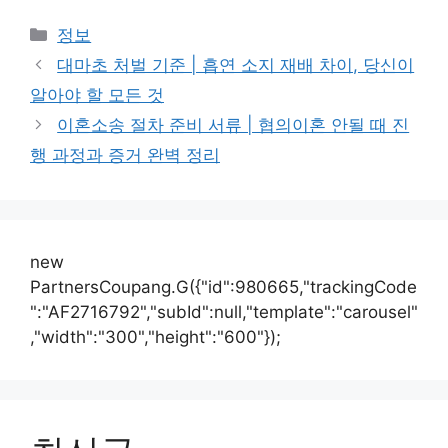
카
정보
테
대마초 처벌 기준 | 흡연 소지 재배 차이, 당신이
고
알아야 할 모든 것
리
이혼소송 절차 준비 서류 | 협의이혼 안될 때 진
행 과정과 증거 완벽 정리
new
PartnersCoupang.G({"id":980665,"trackingCode
":"AF2716792","subId":null,"template":"carousel"
,"width":"300","height":"600"});