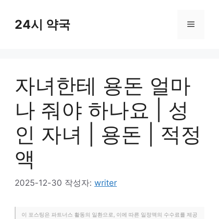
컨
텐
24시 약국
메
츠
로
뉴
건
너
자녀한테 용돈 얼마
뛰
기
나 줘야 하나요 | 성
인 자녀 | 용돈 | 적정
액
2025-12-30
작성자:
writer
이 포스팅은 파트너스 활동의 일환으로, 이에 따른 일정액의 수수료를 제공