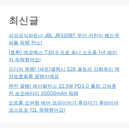
최신글
삼성공식파트너 JBL JR320BT 무선 어린이 헤드셋
퍼플 득템 찬스!
[호환] 에코백스 T30 S 프로 옴니 소모품 1년 패키
지 득템했어요!
드디어 득템! [세트]갤럭시 S26 울트라 강화유리 액
정보호필름 꿀템이에요
완전 꿀템! 에이팔란스 22.5W PD3.0 퀄컴 고속충
전 보조배터리 20000mAh 득템
오르홈 오븐형 에어 프라이어기 후라이기 후라이어
코스트코 12L 득템했어요!