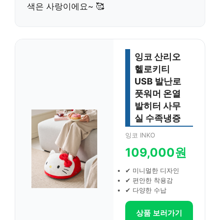
색은 사랑이에요~ 🥰
잉코 산리오
헬로키티
USB 발난로
풋워머 온열
발히터 사무
실 수족냉증
잉코 INKO
109,000원
✔ 미니멀한 디자인
✔ 편안한 착용감
✔ 다양한 수납
상품 보러가기