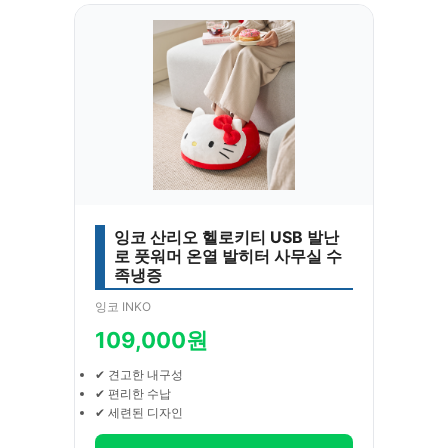
잉코 산리오 헬로키티 USB 발난
로 풋워머 온열 발히터 사무실 수
족냉증
잉코 INKO
109,000원
✔ 견고한 내구성
✔ 편리한 수납
✔ 세련된 디자인