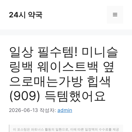
컨
텐
24시 약국
메
츠
로
뉴
건
너
일상 필수템! 미니슬
뛰
기
링백 웨이스트백 옆
으로매는가방 힙색
(909) 득템했어요
2026-06-13
작성자:
admin
이 포스팅은 파트너스 활동의 일환으로, 이에 따른 일정액의 수수료를 제공