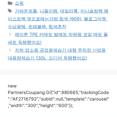
카
쇼핑
테
태
가벼운외출
,
나들이템
,
데일리룩
,
미니슬링백 웨
고
그
이스트백 옆으로매는가방 힙색 (909)
,
블로그마켓
,
리
수납꿀템
,
트래블팩
,
힙색추천
메이튼 TPE 카매트 발매트 차량용 코일 매트 풀
세트 득템했어요!
지하 업소용 공업용제습기 대형 주차장 산업용
대용량제습기 130L, 드디어 득템했어요!
new
PartnersCoupang.G({"id":980665,"trackingCode
":"AF2716792","subId":null,"template":"carousel"
,"width":"300","height":"600"});