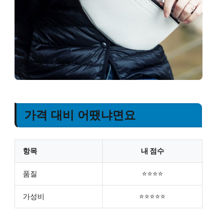
가격 대비 어땠냐면요
항목
내 점수
품질
⭐⭐⭐⭐
가성비
⭐⭐⭐⭐⭐