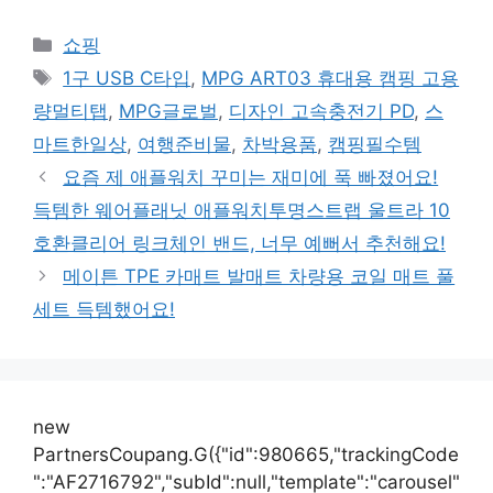
카
쇼핑
테
태
1구 USB C타입
,
MPG ART03 휴대용 캠핑 고용
고
그
량멀티탭
,
MPG글로벌
,
디자인 고속충전기 PD
,
스
리
마트한일상
,
여행준비물
,
차박용품
,
캠핑필수템
요즘 제 애플워치 꾸미는 재미에 푹 빠졌어요!
득템한 웨어플래닛 애플워치투명스트랩 울트라 10
호환클리어 링크체인 밴드, 너무 예뻐서 추천해요!
메이튼 TPE 카매트 발매트 차량용 코일 매트 풀
세트 득템했어요!
new
PartnersCoupang.G({"id":980665,"trackingCode
":"AF2716792","subId":null,"template":"carousel"