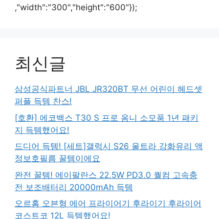
,"width":"300","height":"600"});
최신글
삼성공식파트너 JBL JR320BT 무선 어린이 헤드셋
퍼플 득템 찬스!
[호환] 에코백스 T30 S 프로 옴니 소모품 1년 패키
지 득템했어요!
드디어 득템! [세트]갤럭시 S26 울트라 강화유리 액
정보호필름 꿀템이에요
완전 꿀템! 에이팔란스 22.5W PD3.0 퀄컴 고속충
전 보조배터리 20000mAh 득템
오르홈 오븐형 에어 프라이어기 후라이기 후라이어
코스트코 12L 득템했어요!