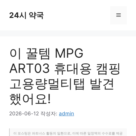
컨
텐
24시 약국
메
츠
로
뉴
건
너
이 꿀템 MPG
뛰
기
ART03 휴대용 캠핑
고용량멀티탭 발견
했어요!
2026-06-12
작성자:
admin
이 포스팅은 파트너스 활동의 일환으로, 이에 따른 일정액의 수수료를 제공