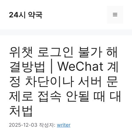
컨
텐
24시 약국
메
츠
로
뉴
건
너
위챗 로그인 불가 해
뛰
기
결방법 | WeChat 계
정 차단이나 서버 문
제로 접속 안될 때 대
처법
2025-12-03
작성자:
writer