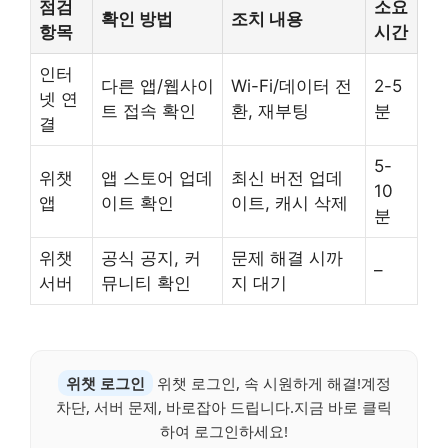
점검
소요
확인 방법
조치 내용
항목
시간
인터
다른 앱/웹사이
Wi-Fi/데이터 전
2-5
넷 연
트 접속 확인
환, 재부팅
분
결
5-
위챗
앱 스토어 업데
최신 버전 업데
10
앱
이트 확인
이트, 캐시 삭제
분
위챗
공식 공지, 커
문제 해결 시까
–
서버
뮤니티 확인
지 대기
위챗 로그인
위챗 로그인, 속 시원하게 해결!계정
차단, 서버 문제, 바로잡아 드립니다.지금 바로 클릭
하여 로그인하세요!