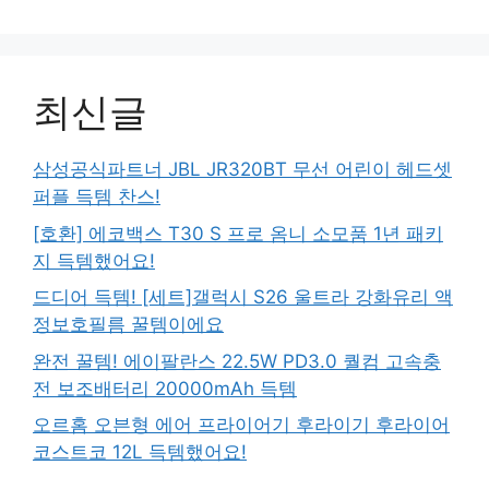
최신글
삼성공식파트너 JBL JR320BT 무선 어린이 헤드셋
퍼플 득템 찬스!
[호환] 에코백스 T30 S 프로 옴니 소모품 1년 패키
지 득템했어요!
드디어 득템! [세트]갤럭시 S26 울트라 강화유리 액
정보호필름 꿀템이에요
완전 꿀템! 에이팔란스 22.5W PD3.0 퀄컴 고속충
전 보조배터리 20000mAh 득템
오르홈 오븐형 에어 프라이어기 후라이기 후라이어
코스트코 12L 득템했어요!