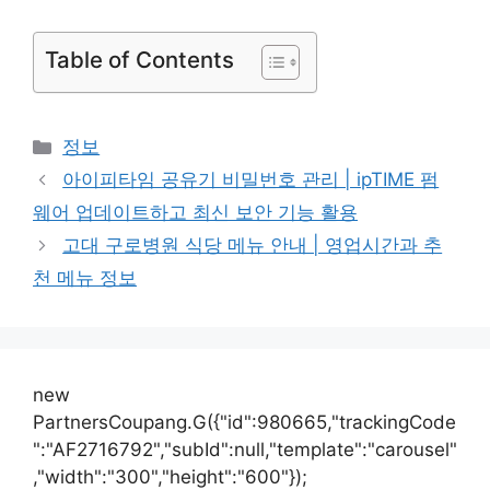
Table of Contents
카
정보
테
아이피타임 공유기 비밀번호 관리 | ipTIME 펌
고
웨어 업데이트하고 최신 보안 기능 활용
리
고대 구로병원 식당 메뉴 안내 | 영업시간과 추
천 메뉴 정보
new
PartnersCoupang.G({"id":980665,"trackingCode
":"AF2716792","subId":null,"template":"carousel"
,"width":"300","height":"600"});