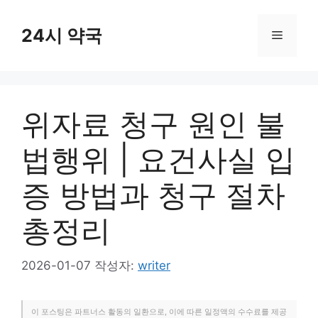
컨
텐
24시 약국
메
츠
로
뉴
건
너
위자료 청구 원인 불
뛰
기
법행위 | 요건사실 입
증 방법과 청구 절차
총정리
2026-01-07
작성자:
writer
이 포스팅은 파트너스 활동의 일환으로, 이에 따른 일정액의 수수료를 제공