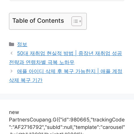
Table of Contents
카
정보
테
50대 재취업 현실적 방법 | 중장년 재취업 성공
고
전략과 연령차별 극복 노하우
리
애플 아이디 삭제 후 복구 가능한지 | 애플 계정
삭제 복구 기간
new
PartnersCoupang.G({"id":980665,"trackingCode
":"AF2716792","subId":null,"template":"carousel"