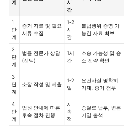
계
시
간
1
1-2
증거 자료 및 필요
불법행위 증명 가
단
시
서류 수집
능한 자료 확보
계
간
2
법률 전문가 상담
1시
소송 가능성 및 승
단
(선택)
간
소 전략 확인
계
3
1-2
요건사실 명확히
단
소장 작성 및 제출
일
기재, 증거 첨부
계
4
지
법원 안내에 따른
송달료 납부, 변론
단
속
후속 절차 진행
기일 출석
계
적