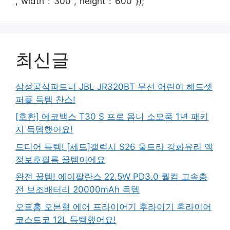
,"width":"300","height":"600"});
최신글
삼성공식파트너 JBL JR320BT 무선 어린이 헤드셋
퍼플 득템 찬스!
[호환] 에코백스 T30 S 프로 옴니 소모품 1년 패키
지 득템했어요!
드디어 득템! [세트]갤럭시 S26 울트라 강화유리 액
정보호필름 꿀템이에요
완전 꿀템! 에이팔란스 22.5W PD3.0 퀄컴 고속충
전 보조배터리 20000mAh 득템
오르홈 오븐형 에어 프라이어기 후라이기 후라이어
코스트코 12L 득템했어요!