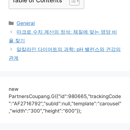
Table of Contents
카
General
테
마크로 수치 계산의 정석: 체질에 맞는 영양 비
고
율 찾기
리
알칼라인 다이어트의 과학: pH 밸런스와 건강의
관계
new
PartnersCoupang.G({"id":980665,"trackingCode
":"AF2716792","subId":null,"template":"carousel"
,"width":"300","height":"600"});