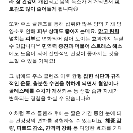
라
장 건강이 개선
되고 몸의 독소가 제거되면서
피
로감도 많이 줄어들게 됩니다
😊
또한 주스 클렌즈를 통해 섭취한 많은 양의 과채 영
양소로 인해
피부 상태도 좋아지는데요
.
맑고 탄력
넘치는 피부
로 변화되어 젊어 보이는 효과까지 누릴
수 있답니다^^
면역력 증진과 더불어 스트레스 해소
에도 도움이 되어 전반적인 건강이 좋아지는 것을
느낄 수 있을 거예요!
그 밖에도 주스 클렌즈 이후
균형 잡힌 식단과 규칙
적인 운동, 충분한 수면을 취하게 되면서 혈압이나
콜레스테롤 수치가 개선
되는 등 생활 습관 자체가
변화되는 경험을 하실 수 있습니다👍
이처럼 주스 클렌즈 후에는 짧은 기간 동안 눈에 띄
는 건강상의 변화를 경험하실 수 있는데요.
체중 감
량, 피로도 감소, 면역력 강화
등 다양한 효과를 기대