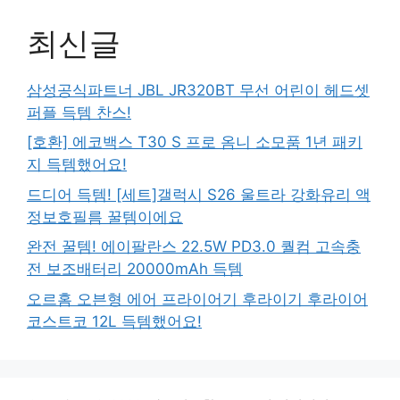
최신글
삼성공식파트너 JBL JR320BT 무선 어린이 헤드셋
퍼플 득템 찬스!
[호환] 에코백스 T30 S 프로 옴니 소모품 1년 패키
지 득템했어요!
드디어 득템! [세트]갤럭시 S26 울트라 강화유리 액
정보호필름 꿀템이에요
완전 꿀템! 에이팔란스 22.5W PD3.0 퀄컴 고속충
전 보조배터리 20000mAh 득템
오르홈 오븐형 에어 프라이어기 후라이기 후라이어
코스트코 12L 득템했어요!