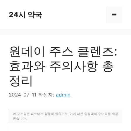
컨
텐
24시 약국
메
츠
로
뉴
건
너
원데이 주스 클렌즈:
뛰
기
효과와 주의사항 총
정리
2024-07-11
작성자:
admin
이 포스팅은 파트너스 활동의 일환으로, 이에 따른 일정액의 수수료를 제공
받습니다.