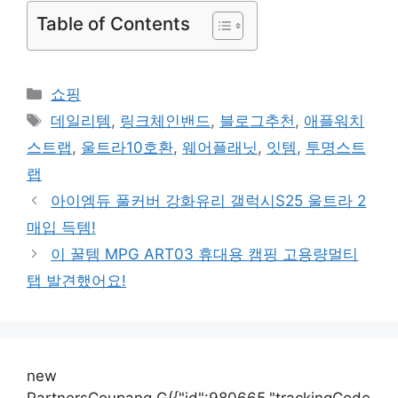
Table of Contents
카
쇼핑
테
태
데일리템
,
링크체인밴드
,
블로그추천
,
애플워치
고
그
스트랩
,
울트라10호환
,
웨어플래닛
,
잇템
,
투명스트
리
랩
아이엠듀 풀커버 강화유리 갤럭시S25 울트라 2
매입 득템!
이 꿀템 MPG ART03 휴대용 캠핑 고용량멀티
탭 발견했어요!
new
PartnersCoupang.G({"id":980665,"trackingCode