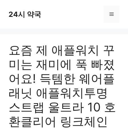
컨
텐
24시 약국
메
츠
로
뉴
건
너
요즘 제 애플워치 꾸
뛰
기
미는 재미에 푹 빠졌
어요! 득템한 웨어플
래닛 애플워치투명
스트랩 울트라 10 호
환클리어 링크체인