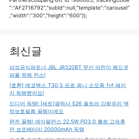
":"AF2716792","subId":null,"template":"carousel"
,"width":"300","height":"600"});
최신글
삼성공식파트너 JBL JR320BT 무선 어린이 헤드셋
퍼플 득템 찬스!
[호환] 에코백스 T30 S 프로 옴니 소모품 1년 패키
지 득템했어요!
드디어 득템! [세트]갤럭시 S26 울트라 강화유리 액
정보호필름 꿀템이에요
완전 꿀템! 에이팔란스 22.5W PD3.0 퀄컴 고속충
전 보조배터리 20000mAh 득템