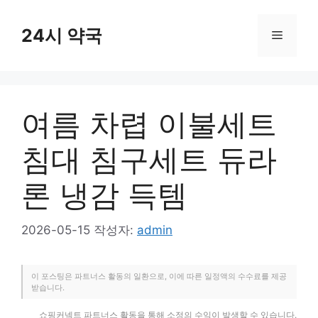
컨
텐
24시 약국
메
츠
로
뉴
건
너
여름 차렵 이불세트
뛰
기
침대 침구세트 듀라
론 냉감 득템
2026-05-15
작성자:
admin
이 포스팅은 파트너스 활동의 일환으로, 이에 따른 일정액의 수수료를 제공
받습니다.
쇼핑커넥트 파트너스 활동을 통해 소정의 수익이 발생할 수 있습니다.