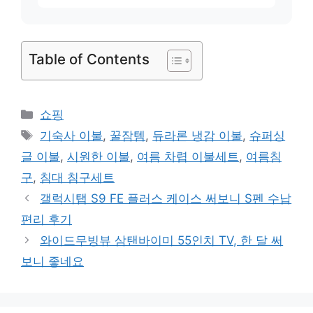
Table of Contents
카
쇼핑
테
태
기숙사 이불
,
꿀잠템
,
듀라론 냉감 이불
,
슈퍼싱
고
그
글 이불
,
시원한 이불
,
여름 차렵 이불세트
,
여름침
리
구
,
침대 침구세트
갤럭시탭 S9 FE 플러스 케이스 써보니 S펜 수납
편리 후기
와이드무빙뷰 삼탠바이미 55인치 TV, 한 달 써
보니 좋네요