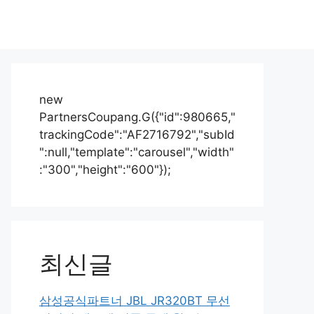
new
PartnersCoupang.G({"id":980665,"
trackingCode":"AF2716792","subId
":null,"template":"carousel","width"
:"300","height":"600"});
최신글
삼성공식파트너 JBL JR320BT 무선