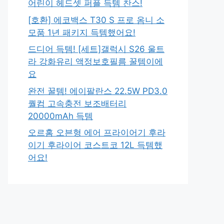
어린이 헤드셋 퍼플 득템 찬스!
[호환] 에코백스 T30 S 프로 옴니 소
모품 1년 패키지 득템했어요!
드디어 득템! [세트]갤럭시 S26 울트
라 강화유리 액정보호필름 꿀템이에
요
완전 꿀템! 에이팔란스 22.5W PD3.0
퀄컴 고속충전 보조배터리
20000mAh 득템
오르홈 오븐형 에어 프라이어기 후라
이기 후라이어 코스트코 12L 득템했
어요!