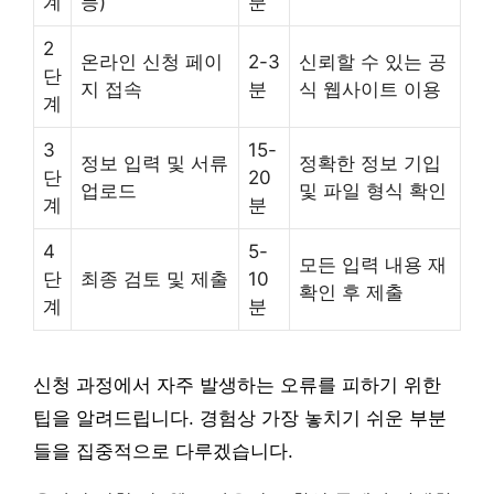
계
등)
분
2
온라인 신청 페이
2-3
신뢰할 수 있는 공
단
지 접속
분
식 웹사이트 이용
계
3
15-
정보 입력 및 서류
정확한 정보 기입
단
20
업로드
및 파일 형식 확인
계
분
4
5-
모든 입력 내용 재
단
최종 검토 및 제출
10
확인 후 제출
계
분
신청 과정에서 자주 발생하는 오류를 피하기 위한
팁을 알려드립니다. 경험상 가장 놓치기 쉬운 부분
들을 집중적으로 다루겠습니다.