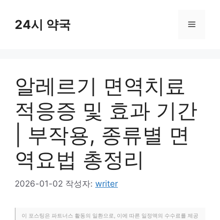
컨
텐
24시 약국
메
츠
로
뉴
건
너
알레르기 면역치료
뛰
기
적응증 및 효과 기간
| 부작용, 종류별 면
역요법 총정리
2026-01-02
작성자:
writer
이 포스팅은 파트너스 활동의 일환으로, 이에 따른 일정액의 수수료를 제공