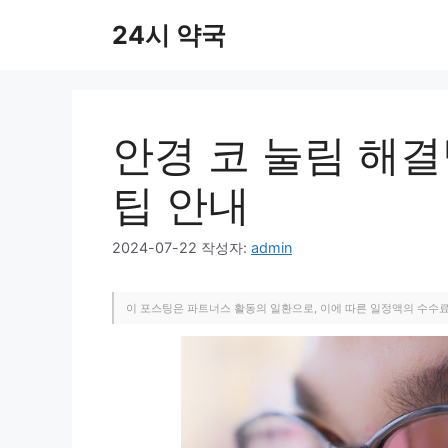
컨
24시 약국
텐
츠
로
건
너
안경 코 눌림 해결
뛰
기
팁 안내
2024-07-22
작성자:
admin
이 포스팅은 파트너스 활동의 일환으로, 이에 따른 일정액의 수수