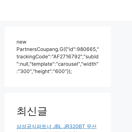
new
PartnersCoupang.G({"id":980665,"
trackingCode":"AF2716792","subId
":null,"template":"carousel","width"
:"300","height":"600"});
최신글
삼성공식파트너 JBL JR320BT 무선