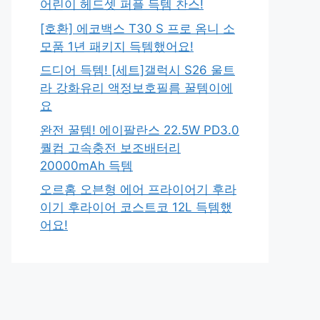
어린이 헤드셋 퍼플 득템 찬스!
[호환] 에코백스 T30 S 프로 옴니 소
모품 1년 패키지 득템했어요!
드디어 득템! [세트]갤럭시 S26 울트
라 강화유리 액정보호필름 꿀템이에
요
완전 꿀템! 에이팔란스 22.5W PD3.0
퀄컴 고속충전 보조배터리
20000mAh 득템
오르홈 오븐형 에어 프라이어기 후라
이기 후라이어 코스트코 12L 득템했
어요!