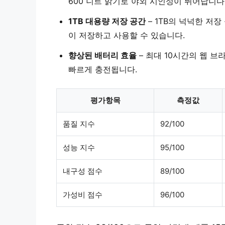
600 니트 밝기
로 야외 시인성이 뛰어납니다
1TB 대용량 저장 공간
–
1TB의 넉넉한 저장
이 저장하고 사용할 수 있습니다.
향상된 배터리 효율
– 최대
10시간
의 웹 브
빠르게 충전됩니다.
평가항목
측정값
품질 지수
92/100
성능 지수
95/100
내구성 점수
89/100
가성비 점수
96/100