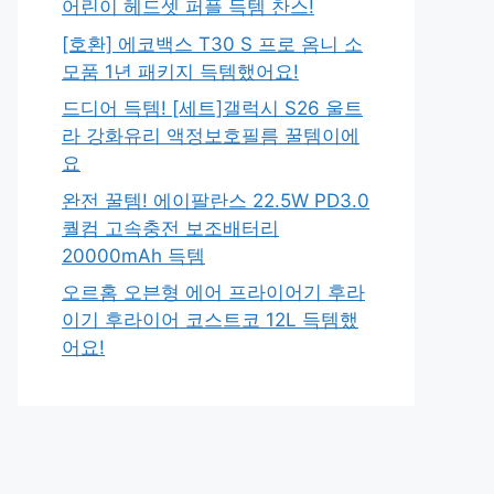
어린이 헤드셋 퍼플 득템 찬스!
[호환] 에코백스 T30 S 프로 옴니 소
모품 1년 패키지 득템했어요!
드디어 득템! [세트]갤럭시 S26 울트
라 강화유리 액정보호필름 꿀템이에
요
완전 꿀템! 에이팔란스 22.5W PD3.0
퀄컴 고속충전 보조배터리
20000mAh 득템
오르홈 오븐형 에어 프라이어기 후라
이기 후라이어 코스트코 12L 득템했
어요!