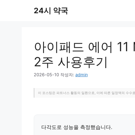
컨
24시 약국
텐
츠
로
건
너
아이패드 에어 11 
뛰
기
2주 사용후기
2026-05-10
작성자:
admin
이 포스팅은 파트너스 활동의 일환으로, 이에 따른 일정액의 수수
다각도로 성능을 측정했습니다.