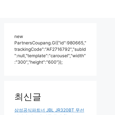
new
PartnersCoupang.G({"id":980665,"
trackingCode":"AF2716792","subId
":null,"template":"carousel","width"
:"300","height":"600"});
최신글
삼성공식파트너 JBL JR320BT 무선