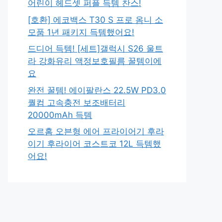
어린이 헤드셋 퍼플 득템 찬스!
[호환] 에코백스 T30 S 프로 옴니 소
모품 1년 패키지 득템했어요!
드디어 득템! [세트]갤럭시 S26 울트
라 강화유리 액정보호필름 꿀템이에
요
완전 꿀템! 에이팔란스 22.5W PD3.0
퀄컴 고속충전 보조배터리
20000mAh 득템
오르홈 오븐형 에어 프라이어기 후라
이기 후라이어 코스트코 12L 득템했
어요!