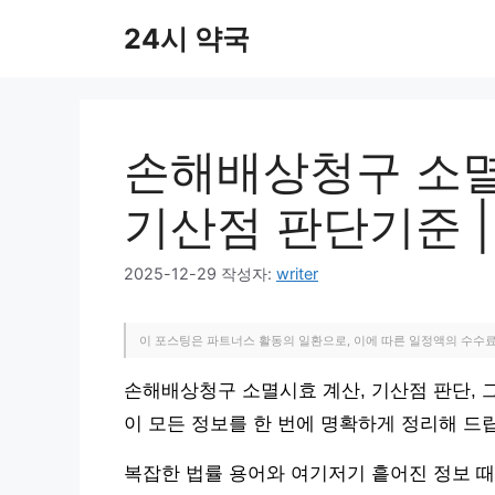
컨
24시 약국
텐
츠
로
건
너
손해배상청구 소멸
뛰
기
기산점 판단기준 |
2025-12-29
작성자:
writer
이 포스팅은 파트너스 활동의 일환으로, 이에 따른 일정액의 수수
손해배상청구 소멸시효 계산, 기산점 판단,
이 모든 정보를 한 번에 명확하게 정리해 드
복잡한 법률 용어와 여기저기 흩어진 정보 때