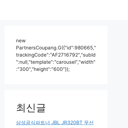
new
PartnersCoupang.G({"id":980665,"
trackingCode":"AF2716792","subId
":null,"template":"carousel","width"
:"300","height":"600"});
최신글
삼성공식파트너 JBL JR320BT 무선