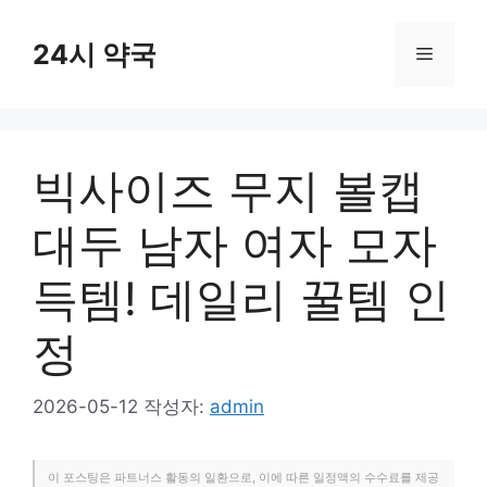
컨
텐
24시 약국
메
츠
로
뉴
건
너
빅사이즈 무지 볼캡
뛰
기
대두 남자 여자 모자
득템! 데일리 꿀템 인
정
2026-05-12
작성자:
admin
이 포스팅은 파트너스 활동의 일환으로, 이에 따른 일정액의 수수료를 제공