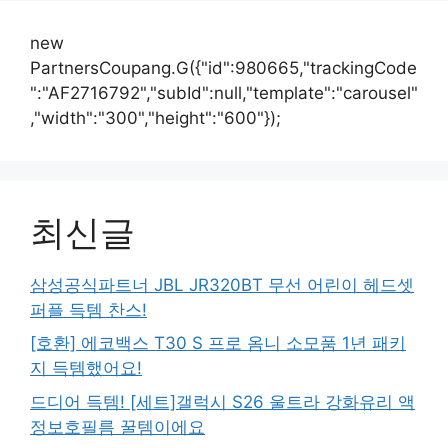
new
PartnersCoupang.G({"id":980665,"trackingCode
":"AF2716792","subId":null,"template":"carousel"
,"width":"300","height":"600"});
최신글
삼성공식파트너 JBL JR320BT 무선 어린이 헤드셋
퍼플 득템 찬스!
[호환] 에코백스 T30 S 프로 옴니 소모품 1년 패키
지 득템했어요!
드디어 득템! [세트]갤럭시 S26 울트라 강화유리 액
정보호필름 꿀템이에요