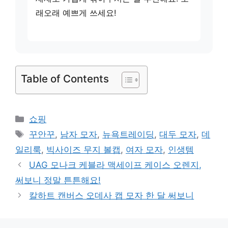
래오래 예쁘게 쓰세요!
Table of Contents
카
쇼핑
테
태
꾸안꾸
,
남자 모자
,
뉴욕트레이딩
,
대두 모자
,
데
고
그
일리룩
,
빅사이즈 무지 볼캡
,
여자 모자
,
인생템
리
UAG 모나크 케블라 맥세이프 케이스 오렌지,
써보니 정말 튼튼해요!
칼하트 캔버스 오데사 캡 모자 한 달 써보니