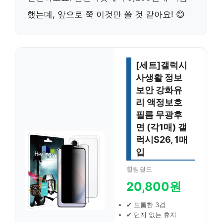
했는데, 앞으로 쭉 이것만 쓸 것 같아요! 😊
[세트]갤럭시
사생활 정보
보안 강화유
리 액정보호
필름 무광후
면 (각1매) 갤
럭시S26, 1매
입
힐링쉴드
20,800원
✔ 도톰한 3겹
✔ 먼지 없는 휴지