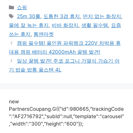
카
쇼핑
테
태
25m 30롤
,
도톰한 3겹 휴지
,
먼지 없는 화장지
,
고
그
물에 잘 녹는 휴지
,
비바 화장지
,
생활 필수템
,
요즘
리
쓰는 휴지
,
톰앤마켓
캠핑 필수템! 올인원 파워뱅크 220V 차박용 휴
대용 캠핑 배터리 42000mAh 꿀템 발견!
일상 꿀템 발견! 주코 포그니 가열식 가습기 아
기 밥솥 밥통 올스텐 4L
new
PartnersCoupang.G({"id":980665,"trackingCode
":"AF2716792","subId":null,"template":"carousel"
,"width":"300","height":"600"});