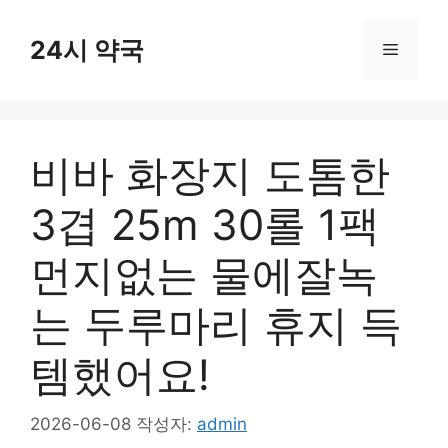
컨
텐
24시 약국
메
츠
로
뉴
건
너
비바 화장지 도톰한
뛰
기
3겹 25m 30롤 1팩
먼지없는 물에잘녹
는 두루마리 휴지 득
템했어요!
2026-06-08
작성자:
admin