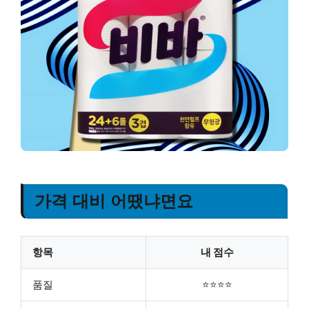
가격 대비 어땠냐면요
항목
내 점수
품질
⭐⭐⭐⭐