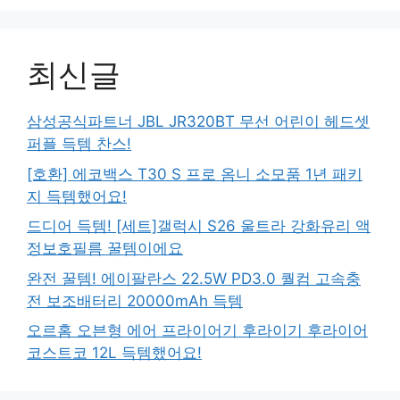
최신글
삼성공식파트너 JBL JR320BT 무선 어린이 헤드셋
퍼플 득템 찬스!
[호환] 에코백스 T30 S 프로 옴니 소모품 1년 패키
지 득템했어요!
드디어 득템! [세트]갤럭시 S26 울트라 강화유리 액
정보호필름 꿀템이에요
완전 꿀템! 에이팔란스 22.5W PD3.0 퀄컴 고속충
전 보조배터리 20000mAh 득템
오르홈 오븐형 에어 프라이어기 후라이기 후라이어
코스트코 12L 득템했어요!