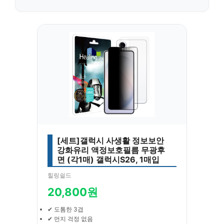
[세트]갤럭시 사생활 정보보안
강화유리 액정보호필름 무광후
면 (각1매) 갤럭시S26, 1매입
힐링쉴드
20,800원
✔ 도톰한 3겹
✔ 먼지 걱정 없음