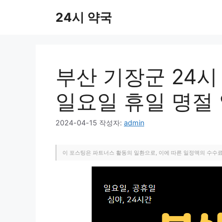
컨
24시 약국
텐
츠
로
건
너
부산 기장군 24시
뛰
기
일요일 휴일 명절
2024-04-15
작성자:
admin
이 포스팅은 파트너스 활동의 일환으로, 이에 따른 일정액의 수수