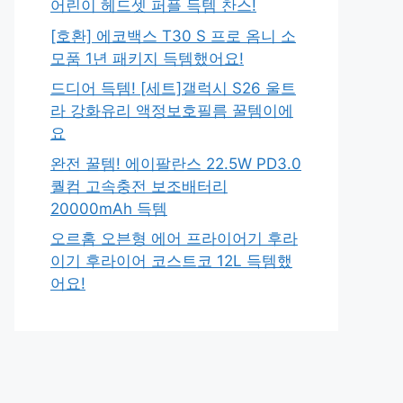
어린이 헤드셋 퍼플 득템 찬스!
[호환] 에코백스 T30 S 프로 옴니 소
모품 1년 패키지 득템했어요!
드디어 득템! [세트]갤럭시 S26 울트
라 강화유리 액정보호필름 꿀템이에
요
완전 꿀템! 에이팔란스 22.5W PD3.0
퀄컴 고속충전 보조배터리
20000mAh 득템
오르홈 오븐형 에어 프라이어기 후라
이기 후라이어 코스트코 12L 득템했
어요!