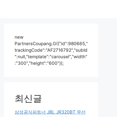
new
PartnersCoupang.G({"id":980665,"
trackingCode":"AF2716792","subId
":null,"template":"carousel","width"
:"300","height":"600"});
최신글
삼성공식파트너 JBL JR320BT 무선