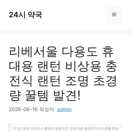
컨
텐
24시 약국
메
츠
로
뉴
건
너
리베서울 다용도 휴
뛰
기
대용 랜턴 비상용 충
전식 랜턴 조명 초경
량 꿀템 발견!
2026-06-16
작성자:
admin
이 포스팅은 파트너스 활동의 일환으로, 이에 따른 일정액의 수수료를 제공