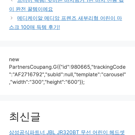
드디어 득템! 핫버튼 바지행거 1단 바지 전용 걸
이 완전 꿀템이에요
메디케이알 메디앙 프렌즈 새부리형 어린이 마
스크 100매 득템 후기!
new
PartnersCoupang.G({"id":980665,"trackingCode
":"AF2716792","subId":null,"template":"carousel"
,"width":"300","height":"600"});
최신글
삼성공식파트너 JBL JR320BT 무선 어린이 헤드셋