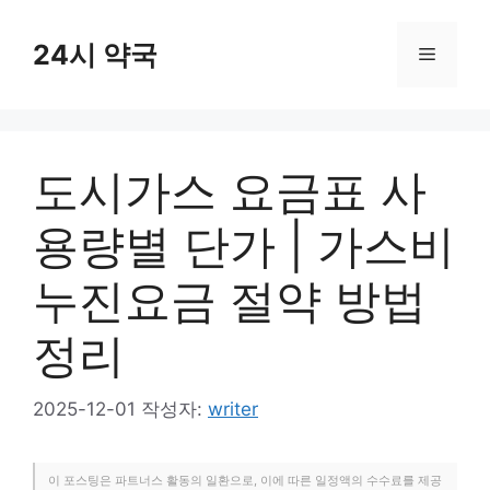
컨
텐
24시 약국
메
츠
로
뉴
건
너
도시가스 요금표 사
뛰
기
용량별 단가 | 가스비
누진요금 절약 방법
정리
2025-12-01
작성자:
writer
이 포스팅은 파트너스 활동의 일환으로, 이에 따른 일정액의 수수료를 제공