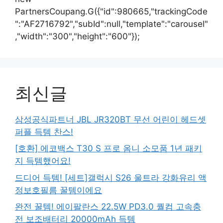
PartnersCoupang.G({"id":980665,"trackingCode
":"AF2716792","subId":null,"template":"carousel"
,"width":"300","height":"600"});
최신글
삼성공식파트너 JBL JR320BT 무선 어린이 헤드셋
퍼플 득템 찬스!
[호환] 에코백스 T30 S 프로 옴니 소모품 1년 패키
지 득템했어요!
드디어 득템! [세트]갤럭시 S26 울트라 강화유리 액
정보호필름 꿀템이에요
완전 꿀템! 에이팔란스 22.5W PD3.0 퀄컴 고속충
전 보조배터리 20000mAh 득템