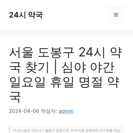
컨
텐
24시 약국
메
츠
로
뉴
건
너
서울 도봉구 24시 약
뛰
기
국 찾기 | 심야 야간
일요일 휴일 명절 약
국
2024-04-06
작성자:
admin
이 포스팅은 파트너스 활동의 일환으로, 이에 따른 일정액의 수수료를 제공