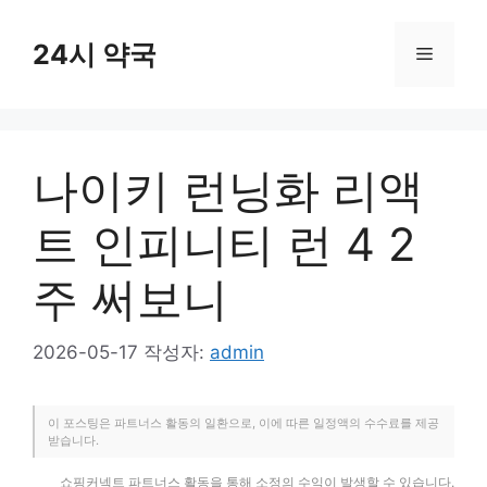
컨
텐
24시 약국
메
츠
로
뉴
건
너
나이키 런닝화 리액
뛰
기
트 인피니티 런 4 2
주 써보니
2026-05-17
작성자:
admin
이 포스팅은 파트너스 활동의 일환으로, 이에 따른 일정액의 수수료를 제공
받습니다.
쇼핑커넥트 파트너스 활동을 통해 소정의 수익이 발생할 수 있습니다.