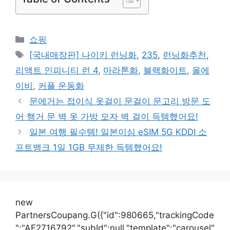
카
쇼핑
테
태
[국내매장판] 나이키 런닝화
,
235
,
런닝화추천
,
고
그
리액트 인피니티 런 4
,
마라톤화
,
블랙화이트
,
올에
리
이비
,
커플 운동화
문에거는 접이식 옷걸이 문걸이 문고리 방문 도
어 행거 문 벽 옷 가방 모자 벽 걸이 득템했어요!
일본 여행 필수템! 일본이심 eSIM 5G KDDI 소
프트뱅크 1일 1GB 무제한 득템했어요!
new
PartnersCoupang.G({"id":980665,"trackingCode
":"AF2716792","subId":null,"template":"carousel"