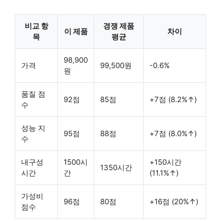
비교 항
경쟁 제품
이 제품
차이
목
평균
98,900
가격
99,500원
-0.6%
원
품질 점
92점
85점
+7점 (8.2%↑)
수
성능 지
95점
88점
+7점 (8.0%↑)
수
내구성
1500시
+150시간
1350시간
시간
간
(11.1%↑)
가성비
96점
80점
+16점 (20%↑)
점수