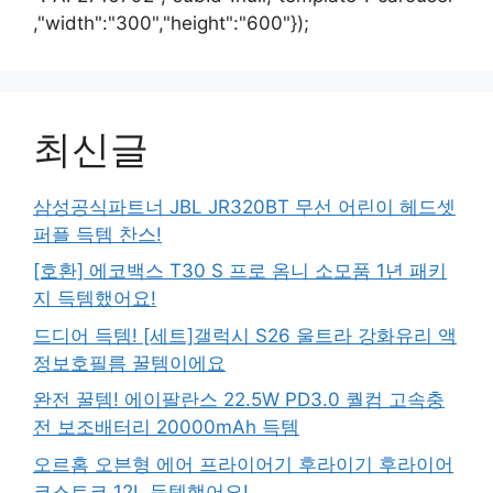
,"width":"300","height":"600"});
최신글
삼성공식파트너 JBL JR320BT 무선 어린이 헤드셋
퍼플 득템 찬스!
[호환] 에코백스 T30 S 프로 옴니 소모품 1년 패키
지 득템했어요!
드디어 득템! [세트]갤럭시 S26 울트라 강화유리 액
정보호필름 꿀템이에요
완전 꿀템! 에이팔란스 22.5W PD3.0 퀄컴 고속충
전 보조배터리 20000mAh 득템
오르홈 오븐형 에어 프라이어기 후라이기 후라이어
코스트코 12L 득템했어요!