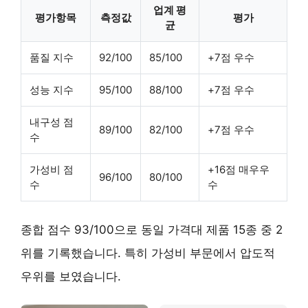
업계 평
평가항목
측정값
평가
균
품질 지수
92/100
85/100
+7점 우수
성능 지수
95/100
88/100
+7점 우수
내구성 점
89/100
82/100
+7점 우수
수
가성비 점
+16점 매우우
96/100
80/100
수
수
종합 점수 93/100으로 동일 가격대 제품 15종 중 2
위를 기록했습니다. 특히 가성비 부문에서 압도적
우위를 보였습니다.