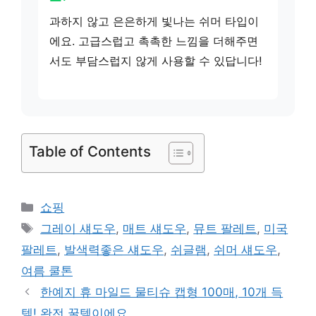
과하지 않고 은은하게 빛나는 쉬머 타입이
에요. 고급스럽고 촉촉한 느낌을 더해주면
서도 부담스럽지 않게 사용할 수 있답니다!
Table of Contents
카
쇼핑
테
태
그레이 섀도우
,
매트 섀도우
,
뮤트 팔레트
,
미국
고
그
팔레트
,
발색력좋은 섀도우
,
쉬글램
,
쉬머 섀도우
,
리
여름 쿨톤
한예지 휴 마일드 물티슈 캡형 100매, 10개 득
템! 완전 꿀템이에요