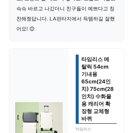
슥슥 바르고 나갔더니 친구들이 예쁘다고 칭
찬해줬답니다. LA판타지에서 득템하길 잘했
어요! 😊
타임리스 메
탈릭 54cm
기내용
65cm(24인
치) 75cm(28
인치) 수화물
용 캐리어 확
장형 교체형
바퀴
타임리스