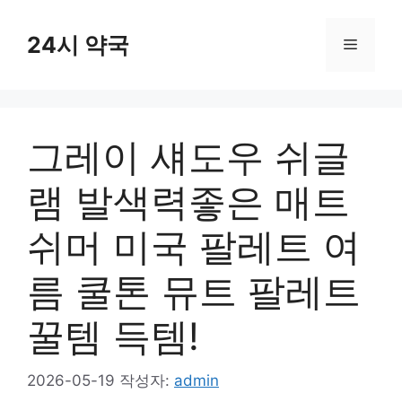
컨
텐
24시 약국
메
츠
로
뉴
건
너
그레이 섀도우 쉬글
뛰
기
램 발색력좋은 매트
쉬머 미국 팔레트 여
름 쿨톤 뮤트 팔레트
꿀템 득템!
2026-05-19
작성자:
admin