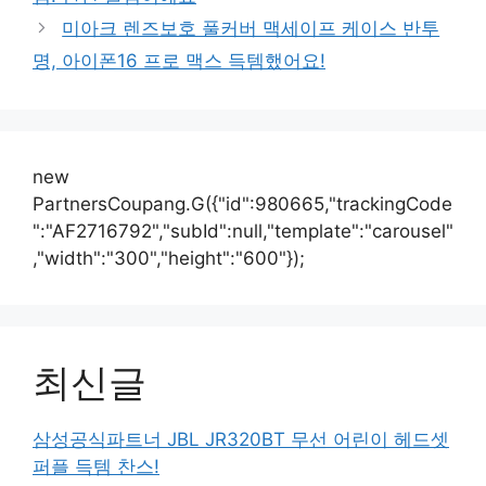
미아크 렌즈보호 풀커버 맥세이프 케이스 반투
명, 아이폰16 프로 맥스 득템했어요!
new
PartnersCoupang.G({"id":980665,"trackingCode
":"AF2716792","subId":null,"template":"carousel"
,"width":"300","height":"600"});
최신글
삼성공식파트너 JBL JR320BT 무선 어린이 헤드셋
퍼플 득템 찬스!