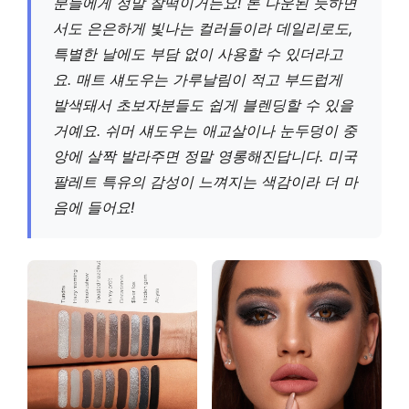
분들에게 정말 찰떡이거든요! 톤 다운된 듯하면
서도 은은하게 빛나는 컬러들이라 데일리로도,
특별한 날에도 부담 없이 사용할 수 있더라고
요. 매트 섀도우는 가루날림이 적고 부드럽게
발색돼서 초보자분들도 쉽게 블렌딩할 수 있을
거예요. 쉬머 섀도우는 애교살이나 눈두덩이 중
앙에 살짝 발라주면 정말 영롱해진답니다. 미국
팔레트 특유의 감성이 느껴지는 색감이라 더 마
음에 들어요!