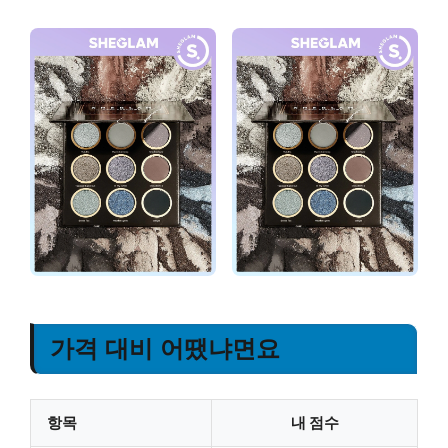
가격 대비 어땠냐면요
항목
내 점수