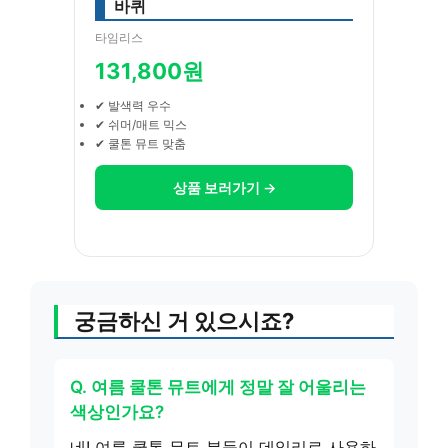
바퀴
타임리스
131,800원
✔ 발색력 우수
✔ 쉬머/매트 믹스
✔ 쿨톤 뮤트 맞춤
상품 보러가기 →
궁금하신 거 있으시죠?
Q. 여름 쿨톤 뮤트에게 정말 잘 어울리는
색상인가요?
네! 여름 쿨톤 뮤트 분들이 데일리로 사용하