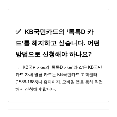
✅
KB국민카드의 ‘톡톡D 카
드’를 해지하고 싶습니다. 어떤
방법으로 신청해야 하나요?
→
KB국민카드의 ‘톡톡D 카드’와 같은 KB국민
카드 자체 발급 카드는 KB국민카드 고객센터
(1588-1688)나 홈페이지, 모바일 앱을 통해 직접
해지 신청해야 합니다.