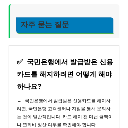
자주 묻는 질문
✅
국민은행에서 발급받은 신용
카드를 해지하려면 어떻게 해야
하나요?
→
국민은행에서 발급받은 신용카드를 해지하
려면, 국민은행 고객센터나 지점을 통해 문의하
는 것이 일반적입니다. 카드 해지 전 미납 금액이
나 연회비 정산 여부를 확인해야 합니다.