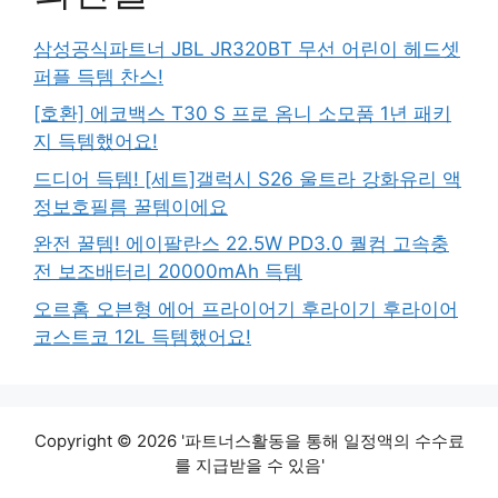
삼성공식파트너 JBL JR320BT 무선 어린이 헤드셋
퍼플 득템 찬스!
[호환] 에코백스 T30 S 프로 옴니 소모품 1년 패키
지 득템했어요!
드디어 득템! [세트]갤럭시 S26 울트라 강화유리 액
정보호필름 꿀템이에요
완전 꿀템! 에이팔란스 22.5W PD3.0 퀄컴 고속충
전 보조배터리 20000mAh 득템
오르홈 오븐형 에어 프라이어기 후라이기 후라이어
코스트코 12L 득템했어요!
Copyright © 2026 '파트너스활동을 통해 일정액의 수수료
를 지급받을 수 있음'