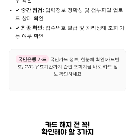
부 확인
✓ 중간 점검:
입력정보 정확성 및 첨부파일 업로
드 상태 확인
✓ 최종 확인:
접수번호 발급 및 처리상태 조회 가
능 여부 확인
국민은행 카드
국민카드 정보, 한눈에 확인!카드번
호, CVC, 유효기간까지 간편 조회지금 바로 카드 정
보 확인하세요