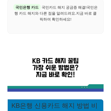
국민은행 카드
국민카드 해지 궁금증 해결!국민은
행 카드 해지와 다른 점을 알려드려요.지금 바로 클
릭하여 확인하세요!
KB은행 신용카드 해지 방법 비