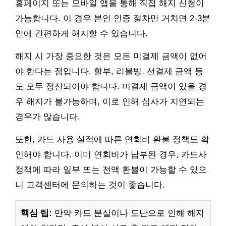
홈페이지 또는 모바일 앱을 통해 직접 해지 신청이
가능합니다. 이 경우 본인 인증 절차만 거치면 2-3분
안에 간편하게 해지할 수 있습니다.
해지 시 가장 중요한 것은 모든 미결제 금액이 없어
야 한다는 점입니다. 할부, 리볼빙, 선결제 금액 등
도 모두 정산되어야 합니다. 미결제 금액이 있을 경
우 해지가 불가능하며, 이로 인해 심사가 지연되는
경우가 많습니다.
또한, 카드 사용 실적에 따른 연회비 환불 정책도 확
인해야 합니다. 이미 연회비가 납부된 경우, 카드사
정책에 따라 일부 또는 전액 환불이 가능할 수 있으
니 고객센터에 문의하는 것이 좋습니다.
핵심 팁:
만약 카드 분실이나 도난으로 인해 해지