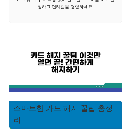
청하고 편리함을 경험하세요.
스마트한 카드 해지 꿀팁 총정
리