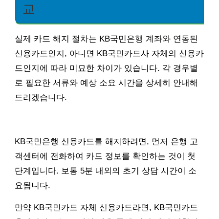
교
실제 카드 해지 절차는 KB국민은행 계좌와 연동된
신용카드인지, 아니면 KB국민카드사 자체의 신용카
드인지에 따라 미묘한 차이가 있습니다. 각 경우별
로 필요한 서류와 예상 소요 시간을 상세히 안내해
드리겠습니다.
KB국민은행 신용카드를 해지하려면, 먼저 은행 고
객센터에 전화하여 카드 정보를 확인하는 것이 첫
단계입니다. 보통 5분 내외의 초기 상담 시간이 소
요됩니다.
만약 KB국민카드 자체 신용카드라면, KB국민카드