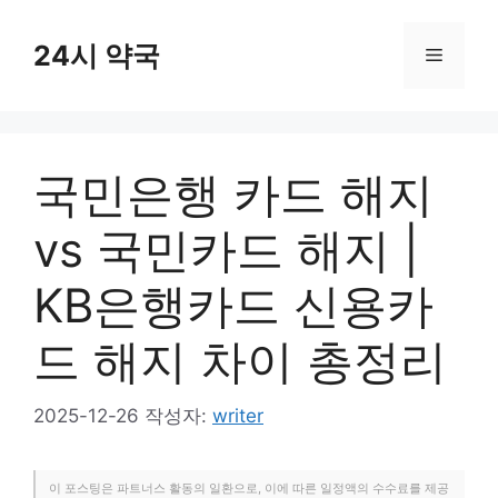
컨
텐
24시 약국
메
츠
로
뉴
건
너
국민은행 카드 해지
뛰
기
vs 국민카드 해지 |
KB은행카드 신용카
드 해지 차이 총정리
2025-12-26
작성자:
writer
이 포스팅은 파트너스 활동의 일환으로, 이에 따른 일정액의 수수료를 제공