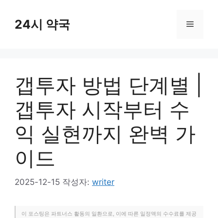
컨
텐
24시 약국
메
츠
로
뉴
건
너
갭투자 방법 단계별 |
뛰
기
갭투자 시작부터 수
익 실현까지 완벽 가
이드
2025-12-15
작성자:
writer
이 포스팅은 파트너스 활동의 일환으로, 이에 따른 일정액의 수수료를 제공