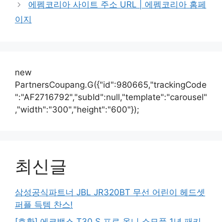
에펨코리아 사이트 주소 URL | 에펨코리아 홈페
이지
new
PartnersCoupang.G({"id":980665,"trackingCode
":"AF2716792","subId":null,"template":"carousel"
,"width":"300","height":"600"});
최신글
삼성공식파트너 JBL JR320BT 무선 어린이 헤드셋
퍼플 득템 찬스!
[호환] 에코백스 T30 S 프로 옴니 소모품 1년 패키