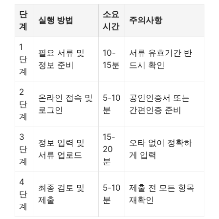
단
소요
실행 방법
주의사항
계
시간
1
필요 서류 및
10-
서류 유효기간 반
단
정보 준비
15분
드시 확인
계
2
온라인 접속 및
5-10
공인인증서 또는
단
로그인
분
간편인증 준비
계
3
15-
정보 입력 및
오타 없이 정확하
단
20
서류 업로드
게 입력
계
분
4
최종 검토 및
5-10
제출 전 모든 항목
단
제출
분
재확인
계