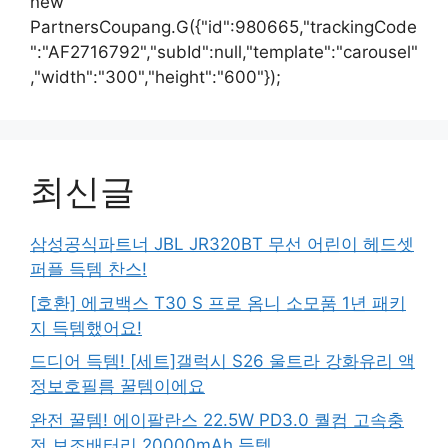
new
PartnersCoupang.G({"id":980665,"trackingCode
":"AF2716792","subId":null,"template":"carousel"
,"width":"300","height":"600"});
최신글
삼성공식파트너 JBL JR320BT 무선 어린이 헤드셋
퍼플 득템 찬스!
[호환] 에코백스 T30 S 프로 옴니 소모품 1년 패키
지 득템했어요!
드디어 득템! [세트]갤럭시 S26 울트라 강화유리 액
정보호필름 꿀템이에요
완전 꿀템! 에이팔란스 22.5W PD3.0 퀄컴 고속충
전 보조배터리 20000mAh 득템