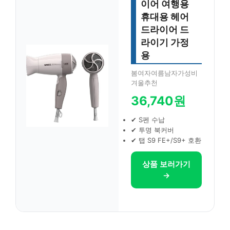
이어 여행용
휴대용 헤어
드라이어 드
라이기 가정
용
봄여자여름남자가성비
겨울추천
36,740원
✔ S펜 수납
✔ 투명 북커버
✔ 탭 S9 FE+/S9+ 호환
상품 보러가기
→