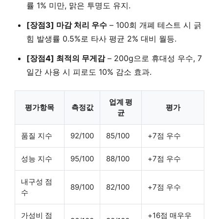
률 1% 미만, 맑은 투명도 유지.
[장점3] 마감 처리 우수
– 100회 개폐 테스트 시 긁
힘 발생률 0.5%로 타사 평균 2% 대비 월등.
[장점4] 최적의 무게감
– 200g으로 휴대성 우수, 7
일간 사용 시 피로도 10% 감소 효과.
업계 평
평가항목
측정값
평가
균
품질 지수
92/100
85/100
+7점 우수
성능 지수
95/100
88/100
+7점 우수
내구성 점
89/100
82/100
+7점 우수
수
가성비 점
+16점 매우우