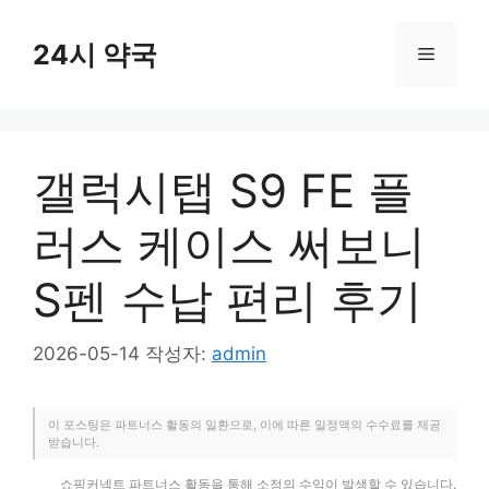
컨
텐
24시 약국
메
츠
로
뉴
건
너
갤럭시탭 S9 FE 플
뛰
기
러스 케이스 써보니
S펜 수납 편리 후기
2026-05-14
작성자:
admin
이 포스팅은 파트너스 활동의 일환으로, 이에 따른 일정액의 수수료를 제공
받습니다.
쇼핑커넥트 파트너스 활동을 통해 소정의 수익이 발생할 수 있습니다.