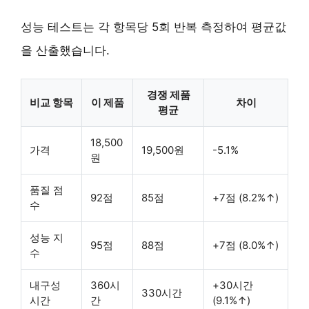
성능 테스트는 각 항목당 5회 반복 측정하여 평균값
을 산출했습니다.
경쟁 제품
비교 항목
이 제품
차이
평균
18,500
가격
19,500원
-5.1%
원
품질 점
92점
85점
+7점 (8.2%↑)
수
성능 지
95점
88점
+7점 (8.0%↑)
수
내구성
360시
+30시간
330시간
시간
간
(9.1%↑)