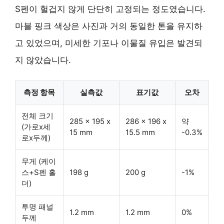
S펜이 헐겁지 않게 단단히 고정되는 정도였습니다.
마블 핑크 색상은 사진과 거의 동일한 톤을 유지하
고 있었으며, 미세한 기포나 이물질 유입은 발견되
지 않았습니다.
측정 항목
실측값
표기값
오차
전체 크기
285 x 195 x
286 x 196 x
약
(가로x세
15 mm
15.5 mm
-0.3%
로x두께)
무게 (케이
스+S펜 홀
198 g
200 g
-1%
더)
투명 패널
1.2 mm
1.2 mm
0%
두께