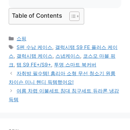
Table of Contents
카
쇼핑
테
태
S펜 수납 케이스
,
갤럭시탭 S9 FE 플러스 케이
고
그
스
,
갤럭시탭 케이스
,
스냅케이스
,
코스모 마블 핑
리
크
,
탭 S9 FE+/S9+
,
투명 스마트 북커버
자취방 필수템! 홈리아 소형 무선 청소기 원룸
차이슨 미니 핸디 득템했어요!
여름 차렵 이불세트 침대 침구세트 듀라론 냉감
득템