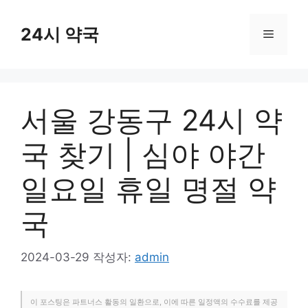
컨
텐
24시 약국
메
츠
로
뉴
건
너
서울 강동구 24시 약
뛰
기
국 찾기 | 심야 야간
일요일 휴일 명절 약
국
2024-03-29
작성자:
admin
이 포스팅은 파트너스 활동의 일환으로, 이에 따른 일정액의 수수료를 제공